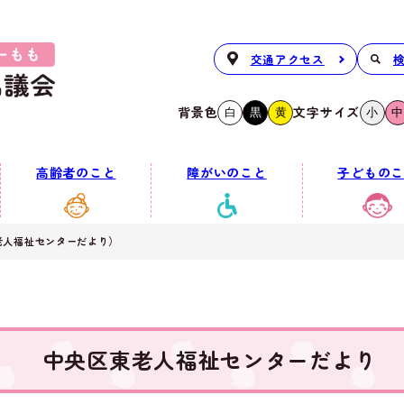
交通アクセス
背景色
文字サイズ
白
黒
黄
小
中
高齢者のこと
障がいのこと
子どものこ
老人福祉センターだより）
中央区東老人福祉センターだより