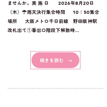
ませんか。実 施 日 2026年8月20日
（木）☂雨天決行集合時間 10：50集合
場所 大阪メトロ千日前線 野田阪神駅
改札出て①番出口階段下解散時...
続きを読む