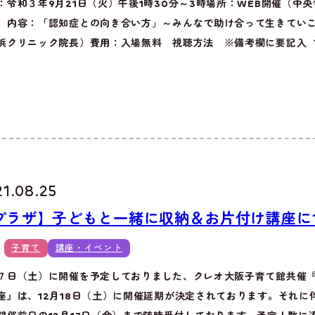
：令和３年9月21日（火）午後1時30分～3時場所：WEB開催（中
）内容：「認知症との向き合い方」～みんなで助け合って生きてい
浜クリニック院長）費用：入場無料 視聴方法 ※備考欄に要記入 １
21.08.25
プラザ】子どもと一緒に収納＆お片付け講座に
子育て
講座・イベント
７日（土）に開催を予定しておりました、クレオ大阪子育て館共催
座』は、12月18日（土）に開催延期が決定されております。それに