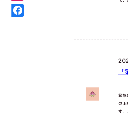
で、
20
「
緊急
の上
す。.