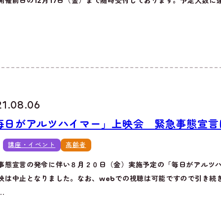
開催前日の12月17日（金）まで随時受付しております。予定人数に達
21.08.06
毎日がアルツハイマー」上映会 緊急事態宣言
講座・イベント
高齢者
事態宣言の発令に伴い８月２０日（金）実施予定の「毎日がアルツ
映は中止となりました。なお、webでの視聴は可能ですので引き続
..