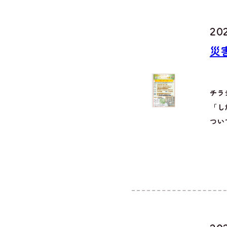
202
災
チラ
「し
つい