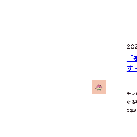
20
「
す
チラ
なる
3年