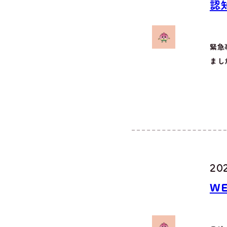
認
緊急
まし
20
W