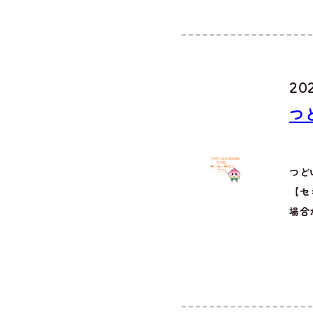
202
つ
つど
【セ
場合