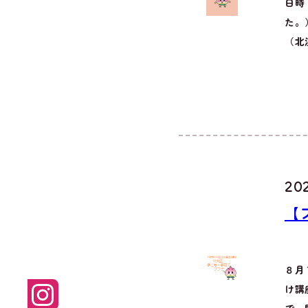
日時
た。
（北
20
【
８月
け講