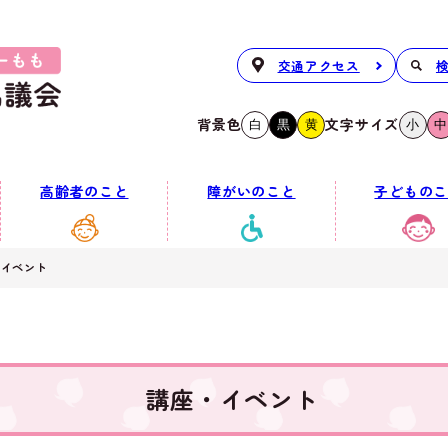
交通アクセス
背景色
文字サイズ
白
黒
黄
小
中
高齢者のこと
障がいのこと
子どものこ
・イベント
講座・イベント