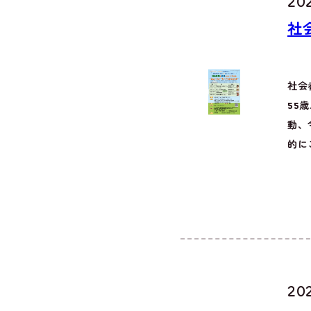
20
社
社会
55
動、
的に
20