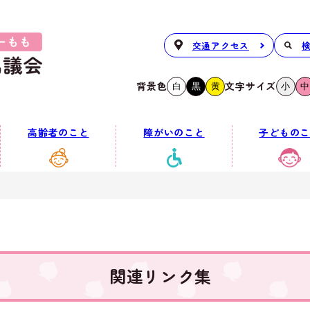
交通アクセス
背景色
文字サイズ
白
黒
黄
小
中
高齢者のこと
障がいのこと
子どものこ
関連リンク集