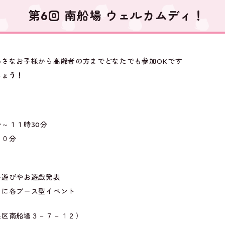
第6回 南船場 ウェルカムディ！
小さなお子様から高齢者の方までどなたでも参加OKです
しょう！
）
～１１時30分
３０分
い遊びやお遊戯発表
マに各ブース型イベント
南船場３－７－１２）