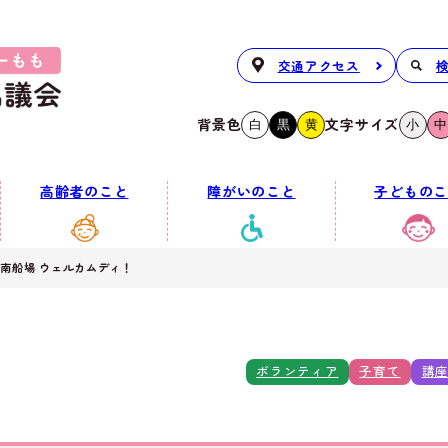
交通アクセス
背景色
文字サイズ
白
黒
黄
小
中
高齢者のこと
障がいのこと
子どものこ
 南船場 ウェルカムディ！
ボランティア
子育て
講