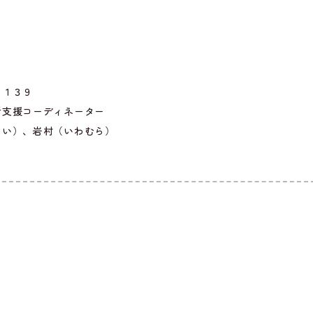
８１３９
活支援コーディネーター
くい）、岩村（いわむら）