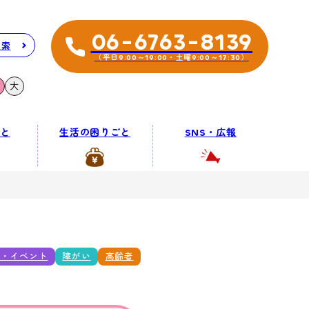
06-6763-8139
検索
（平日9:00～19:00・土曜9:00～17:30）
大
と
生活の困りごと
SNS・広報
座・イベント
障がい
高齢者