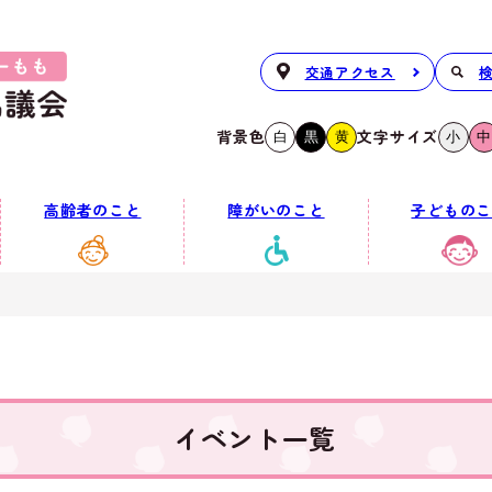
交通アクセス
背景色
文字サイズ
白
黒
黄
小
中
高齢者のこと
障がいのこと
子どものこ
イベント一覧