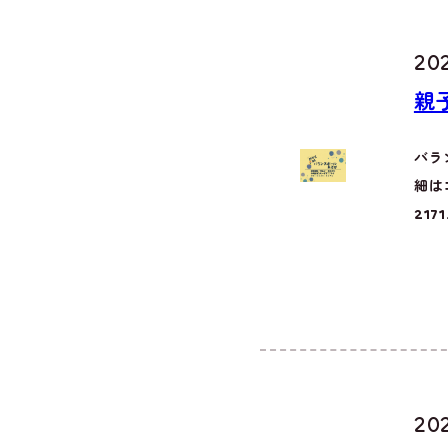
20
親
バラ
細は
2171.
20