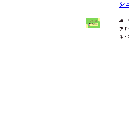
シ
場 
アド
る・