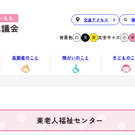
交通アクセス
背景色
文字サイズ
白
黒
黄
小
中
高齢者のこと
障がいのこと
子どものこ
東老人福祉センター