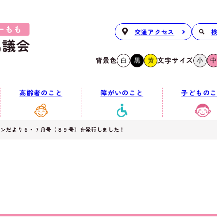
交通アクセス
背景色
文字サイズ
白
黒
黄
小
中
高齢者のこと
障がいのこと
子どものこ
センだより６・７月号（８９号）を発行しました！