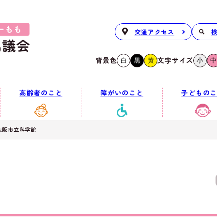
交通アクセス
背景色
文字サイズ
白
黒
黄
小
中
高齢者のこと
障がいのこと
子どものこ
大阪市立科学館