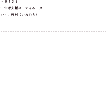
３－８１３９
会 生活支援コーディネーター
くい）、岩村（いわむら）