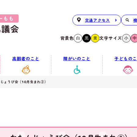
交通アクセス
背景色
文字サイズ
白
黒
黄
小
中
高齢者のこと
障がいのこと
子どものこ
じょうび会（10月生まれ②）