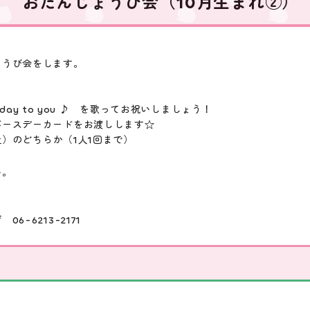
おたんじょうび会（10月生まれ②）
ょうび会をします。
thday to you ♪ を歌ってお祝いしましょう！
バースデーカードをお渡しします☆
（土）のどちらか（1人1回まで）
い。
-6213-2171