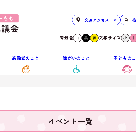
交通アクセス
背景色
文字サイズ
白
黒
黄
小
中
高齢者のこと
障がいのこと
子どものこ
イベント一覧