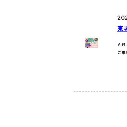
202
東
６日
ご来