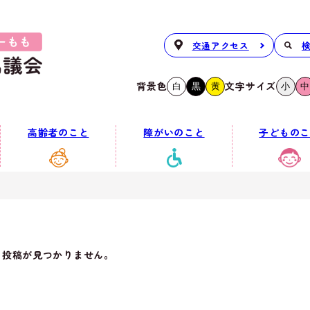
交通アクセス
背景色
文字サイズ
白
黒
黄
小
中
高齢者のこと
障がいのこと
子どものこ
、投稿が見つかりません。