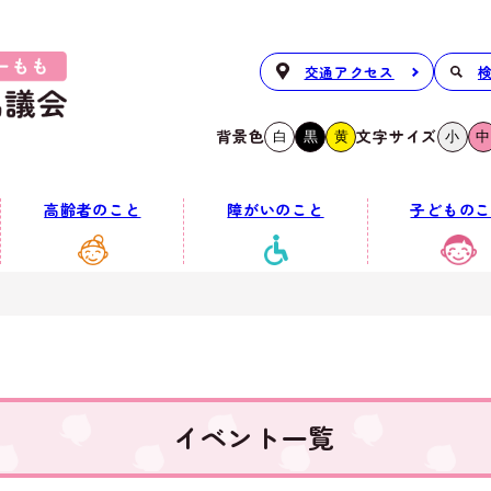
交通アクセス
背景色
文字サイズ
白
黒
黄
小
中
高齢者のこと
障がいのこと
子どものこ
イベント一覧