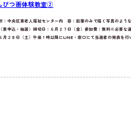
んぴつ画体験教室②
所：中央区東老人福祉センター内 容：鉛筆のみで描く写真のよう
（要申込・抽選）締切日：６月２７日（金）参加費：無料※必要な
６月２８日（土）午後１時以降にLINE・窓口にて当選者の発表を行い