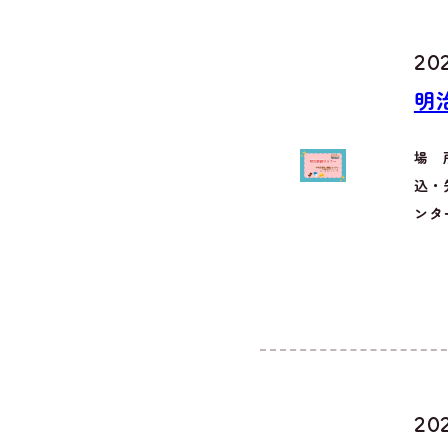
202
明
場 
込・
ンター
202