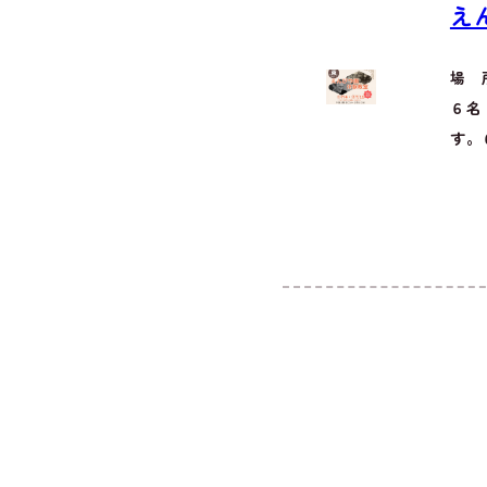
え
場 
６名
す。