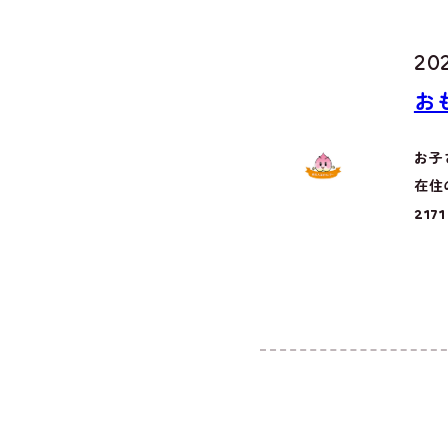
20
お
お子
在住
21