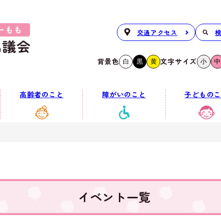
交通アクセス
背景色
文字サイズ
白
黒
黄
小
中
高齢者のこと
障がいのこと
子どものこ
イベント一覧