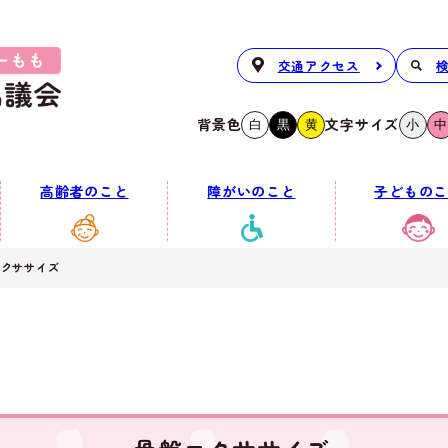
交通アクセス
背景色
文字サイズ
白
黒
黄
小
中
高齢者のこと
障がいのこと
子どものこ
エクササイズ