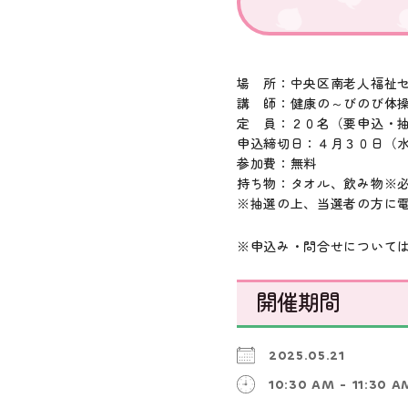
場 所：中央区南老人福祉
講 師：健康の～びのび体操
定 員：２０名（要申込・
申込締切日：４月３０日（
参加費：無料
持ち物：タオル、飲み物
※
※
抽選の上、当選者の方に
※
申込み・問合せについて
開催期間
2025.05.21
10:30 AM - 11:30 A