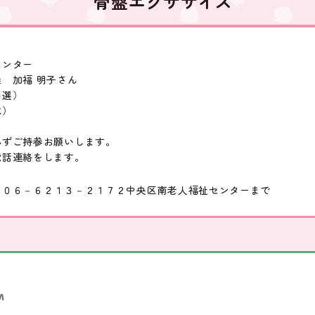
骨盤エクササイズ
センター
 加福 明子さん
抽選）
水）
必ずご持参お願いします。
電話連絡をします。
は０６－６２１３－２１７２中央区南老人福祉センターまで
M