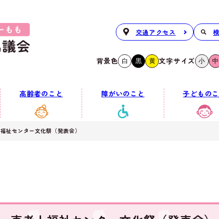
交通アクセス
背景色
文字サイズ
白
黒
黄
小
中
高齢者のこと
障がいのこと
子どものこ
人福祉センター文化祭（発表会）