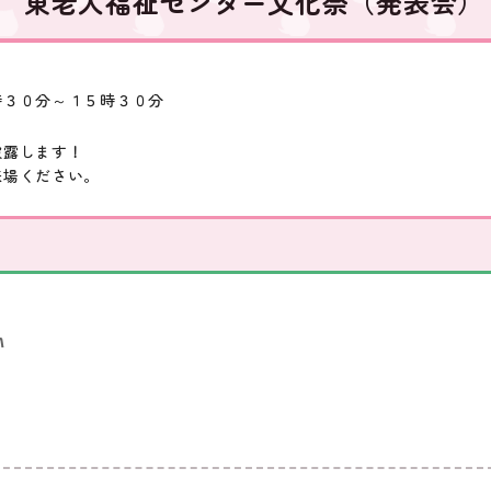
東老人福祉センター文化祭（発表会）
時３０分～１５時３０分
披露します！
来場ください。
M