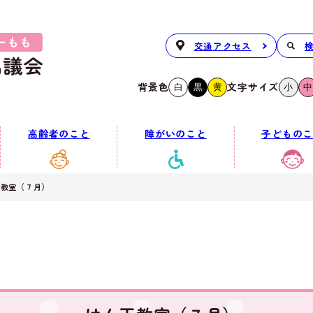
交通アクセス
背景色
文字サイズ
白
黒
黄
小
中
高齢者のこと
障がいのこと
子どものこ
玉教室（７月）