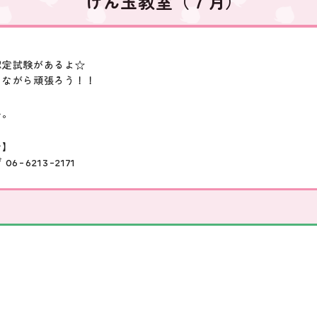
けん玉教室（７月）
認定試験があるよ☆
みながら頑張ろう！！
い。
せ】
-6213-2171