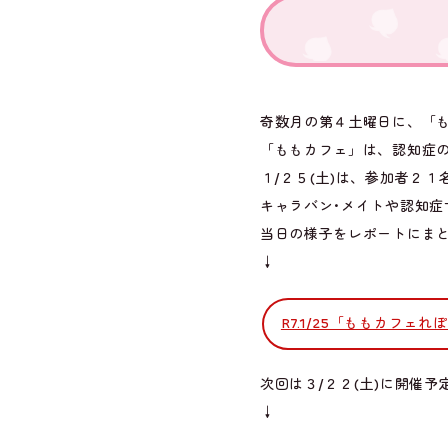
奇数月の第４土曜日に、「
「ももカフェ」は、認知症
１/２５(土)は、参加者２
キャラバン･メイトや認知症
当日の様子をレポートにま
↓
R7.1/25「ももカフェれ
次回は３/２２(土)に開催
↓