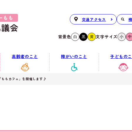
交通アクセス
背景色
文字サイズ
白
黒
黄
小
中
高齢者のこと
障がいのこと
子どものこ
2「ももカフェ」を開催します♪